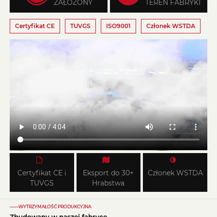
ZAŁOŻONY
TEREN FABRYKI
Certyfikat CE
TUVGS
ISO9001
Członek WSTDA
Certyfikat CE i
Eksport do 30+
Członek WSTDA
TUVGS
Hrabstwa
——WYTRZYMAŁOŚĆ PRODUKCYJNA