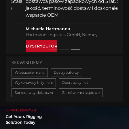
tała
dostawcą pasów zapadkowych od 5 lat. Stała
jakość, terminowość dostaw i doskonałe
wsparcie OEM.
Michaela Hartmanna
Hartmann Logistics GmbH, Niemcy
DYSTRYBUTOR
SERWISUJEMY
Właściciele marki
Dystrybutorzy
Wykonawcy Inżynierii
Operatorzy flot
Sprzedawcy detaliczni
Zamówienia rządowe
——WYŚLIJ ZAPYTANIE
Get Yours Rigging
Solution Today