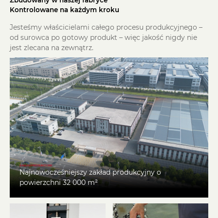
Zbudowany w naszej fabryce
Kontrolowane na każdym kroku
Jesteśmy właścicielami całego procesu produkcyjnego –
od surowca po gotowy produkt – więc jakość nigdy nie
jest zlecana na zewnątrz.
ZAKŁAD PRODUKCYJNY
Najnowocześniejszy zakład produkcyjny o
powierzchni 32 000 m²