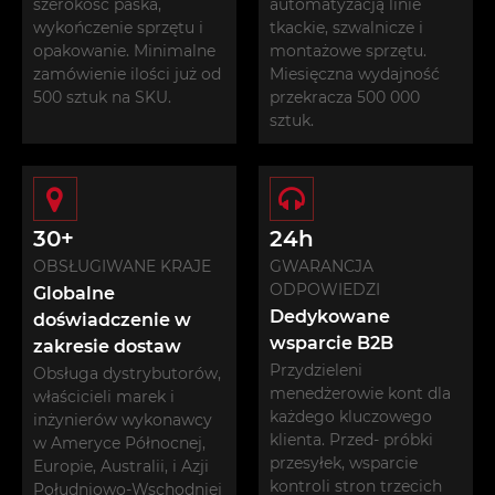
szerokość paska,
automatyzacją linie
wykończenie sprzętu i
tkackie, szwalnicze i
opakowanie. Minimalne
montażowe sprzętu.
zamówienie ilości już od
Miesięczna wydajność
500 sztuk na SKU.
przekracza 500 000
sztuk.
30+
24h
OBSŁUGIWANE KRAJE
GWARANCJA
ODPOWIEDZI
Globalne
Dedykowane
doświadczenie w
wsparcie B2B
zakresie dostaw
Przydzieleni
Obsługa dystrybutorów,
menedżerowie kont dla
właścicieli marek i
każdego kluczowego
inżynierów wykonawcy
klienta. Przed- próbki
w Ameryce Północnej,
przesyłek, wsparcie
Europie, Australii, i Azji
kontroli stron trzecich
Południowo-Wschodniej