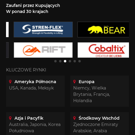
Zaufani przez Kupujących
W ponad 30 krajach
KLUCZOWE RYNKI
Ameryka Północna
Europa
USA, Kanada, Meksyk
Niemcy, Wielka
Brytania, Francja,
Holandia
Azja i Pacyfik
Środkowy Wschód
Australia, Japonia, Korea
Zjednoczone Emiraty
Południowa
Arabskie, Arabia