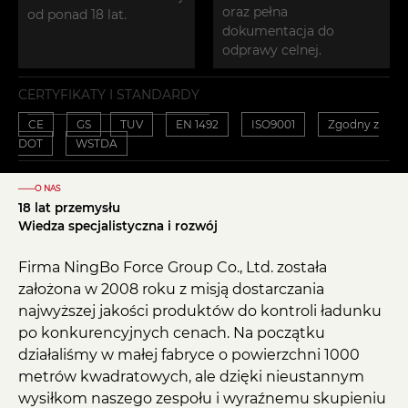
oraz pełna
od ponad 18 lat.
dokumentacja do
odprawy celnej.
CERTYFIKATY I STANDARDY
CE
GS
TUV
EN 1492
ISO9001
Zgodny z
DOT
WSTDA
——O NAS
18 lat przemysłu
Wiedza specjalistyczna i rozwój
Firma NingBo Force Group Co., Ltd. została
założona w 2008 roku z misją dostarczania
najwyższej jakości produktów do kontroli ładunku
po konkurencyjnych cenach. Na początku
działaliśmy w małej fabryce o powierzchni 1000
metrów kwadratowych, ale dzięki nieustannym
wysiłkom naszego zespołu i wyraźnemu skupieniu