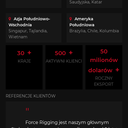
Saudyjska, Katar
Azja Południowo-
Ameryka
Wschodnia
Południowa
Singapur, Tajlandia,
Brazylia, Chile, Kolumbia
Wietnam
+
+
50
30
500
milionów
KRAJE
AKTYWNI KLIENCI
+
dolarów
ROCZNY
EKSPORT
REFERENCJE KLIENTÓW
"
Force Rigging jest naszym głównym