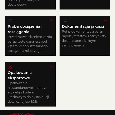
dostawców.
03
04
03
04
Próba obciążenia i
Dokumentacja jakości
rozciągania
Pełna dokumentacja partii,
raporty z testów i certyfikaty
Przed zatwierdzeniem każda
dostarczane z każdym
partia testowana jest pod
zamówieniem.
kątem 2x dopuszczalnego
obciążenia roboczego.
05
05
Opakowania
eksportowe
Opakowania
niestandardowej marki z
etykietą z kodem
kreskowym do dystrybucji
detalicznej lub B2B.
——GLOBALNA REAKCJA