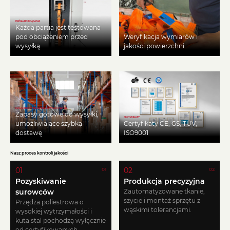
PRÓBA ROZCIĄGANIA
Każda partia jest testowana
KONTROLA SPRZĘTU
pod obciążeniem przed
Weryfikacja wymiarów i
wysyłką
jakości powierzchni
MAGAZYNOWANIE WYROBÓW GOTOWYCH
Zapasy gotowe do wysyłki,
CERTYFIKATY
umożliwiające szybką
Certyfikaty CE, GS, TUV,
dostawę
ISO9001
Nasz proces kontroli jakości
01
02
01
02
Pozyskiwanie
Produkcja precyzyjna
surowców
Zautomatyzowane tkanie,
szycie i montaż sprzętu z
Przędza poliestrowa o
wąskimi tolerancjami.
wysokiej wytrzymałości i
kuta stal pochodzą wyłącznie
od certyfikowanych