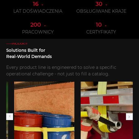
16
30
+
+
LAT DOŚWIADCZENIA
OBSŁUGIWANE KRAJE
200
10
+
+
PRACOWNICY
CERTYFIKATY
——PRODUKTY
Solutions Built for
Real-World Demands
Every product line is engineered to solve a specific
operational challenge - not just to fill a catalog.